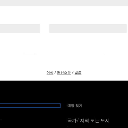
여성
패션소품
벨트
매장 찾기
여
국가/ 지역 또는 도시