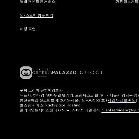
특별한 온라인 서비스
개인정보처리
인-스토어 방문 예약
매장 픽업
구찌 코리아 유한책임회사
대표자: 하태경, 엠마누엘 델리외, 프란체스코 팔라이 / 서울시 강남구 영동대로
통신판매업 신고번호 제 2015-서울강남-00052 호 (
사업자 정보 확인
)
호스팅 서비스: Rackspace Hosting
클라이언트서비스센터 02-3452-1921 메일 문의
clientservice.kr@gu