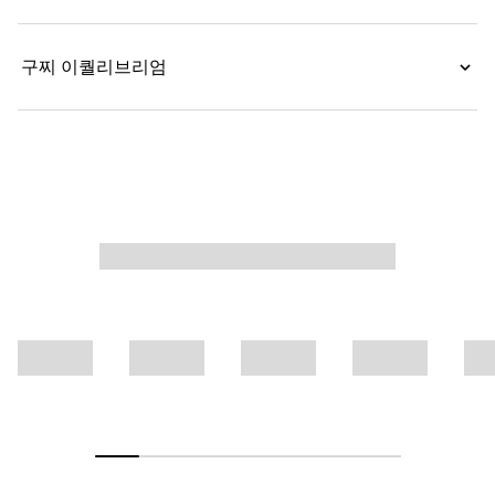
구찌 이퀄리브리엄