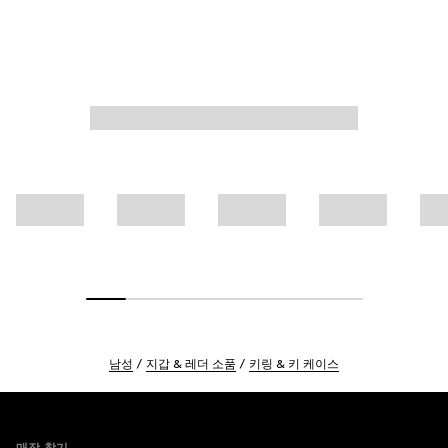
남성
지갑 & 레더 소품
키링 & 키 케이스
Footer