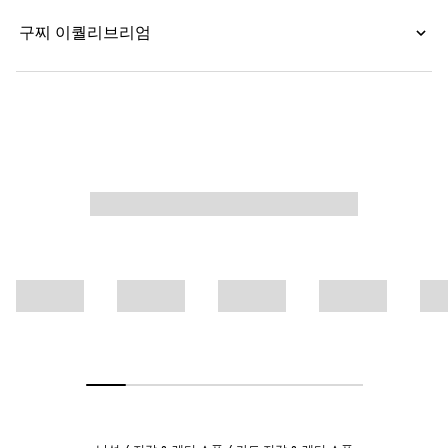
구찌 이퀄리브리엄