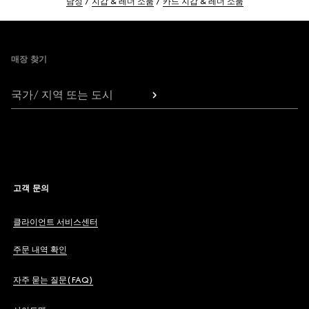
남성
지갑 & 레더 소품
카드 지갑 & 레더 소품
Footer
매장 찾기
국가/ 지역 또는 도시
고객 문의
클라이언트 서비스센터
주문 내역 확인
자주 묻는 질문(FAQ)