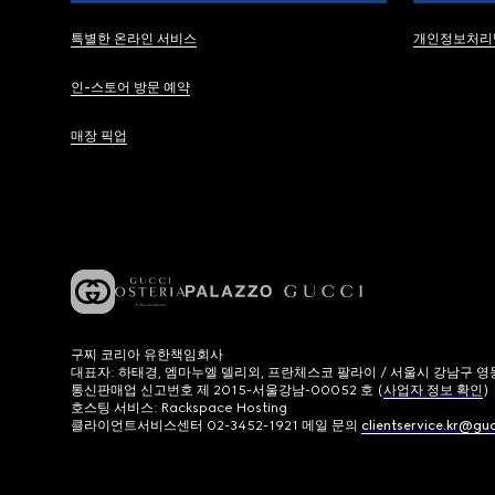
특별한 온라인 서비스
개인정보처리
인-스토어 방문 예약
매장 픽업
구찌 코리아 유한책임회사
대표자: 하태경, 엠마누엘 델리외, 프란체스코 팔라이 / 서울시 강남구 영동대로
통신판매업 신고번호 제 2015-서울강남-00052 호 (
사업자 정보 확인
)
호스팅 서비스: Rackspace Hosting
클라이언트서비스센터 02-3452-1921 메일 문의
clientservice.kr@gu