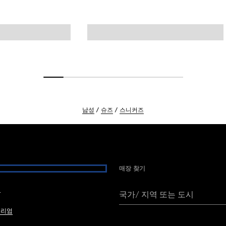
남성
슈즈
스니커즈
매장 찾기
여
국가/ 지역 또는 도시
브리엄