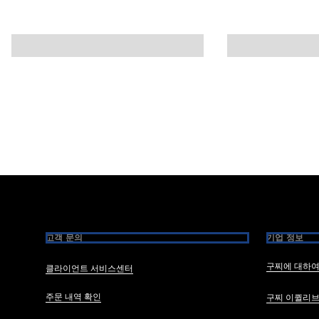
Footer
고객 문의
기업 정보
구찌에 대하
클라이언트 서비스센터
주문 내역 확인
구찌 이퀼리