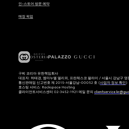
인-스토어 방문 예약
매장 픽업
구찌 코리아 유한책임회사
대표자: 하태경, 엠마누엘 델리외, 프란체스코 팔라이 / 서울시 강남구 영동대로
통신판매업 신고번호 제 2015-서울강남-00052 호 (
사업자 정보 확인
)
호스팅 서비스: Rackspace Hosting
클라이언트서비스센터 02-3452-1921 메일 문의
clientservice.kr@gu