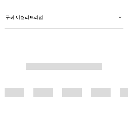
구찌 이퀄리브리엄