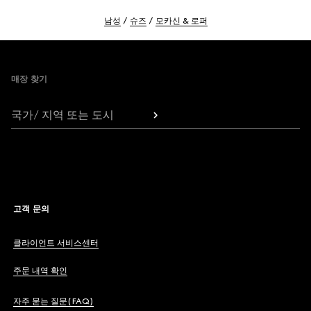
남성
슈즈
모카신 & 로퍼
Footer
매장 찾기
국가/ 지역 또는 도시
고객 문의
클라이언트 서비스센터
주문 내역 확인
자주 묻는 질문(FAQ)