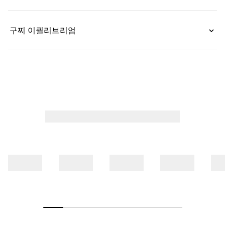
구찌 이퀄리브리엄