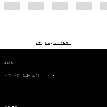
남성
슈즈
모카신 & 로퍼
Footer
매장 찾기
국가/ 지역 또는 도시