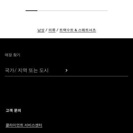
남성
의류
트랙수트 & 스웨트셔츠
Footer
매장 찾기
국가/ 지역 또는 도시
고객 문의
클라이언트 서비스센터