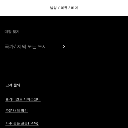
남성
의류
레더
Footer
매장 찾기
국가/ 지역 또는 도시
고객 문의
클라이언트 서비스센터
주문 내역 확인
자주 묻는 질문(FAQ)