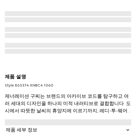
제품 설명
Style ‎865374 XNBC4 1060
제너레이션 구찌는 브랜드의 아카이브 코드를 탐구하고 여
러 세대의 디자인을 하나의 미적 내러티브로 결합합니다. 도
시에서 따뜻한 날씨의 휴양지에 이르기까지, 레디-투-웨어
는 세련된 렌즈를 통해 도시 탈출을 표현합니다. 부드러운
버팔로 가죽으로 제작된 이 바이커 재킷은 측면에 시그니처
제품 세부 정보
웹 디테일로 더욱 풍부하게 표현되며 새겨진 구찌 지퍼 풀러