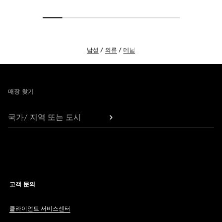
남성
의류
데님
Footer
매장 찾기
국가/ 지역 또는 도시
고객 문의
클라이언트 서비스센터