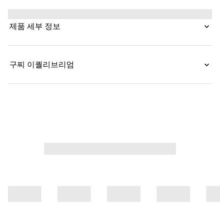
연결합니다. 워시드 인증 스트레치 코튼 데님으로 제작된 이
로우 웨이스트 팬츠는 앞면의 미니멀한 웰트 포켓과 내부의
제품 세부 정보
엠보싱 구찌 가죽 라벨로 특징 지어집니다.
구찌 이퀄리브리엄