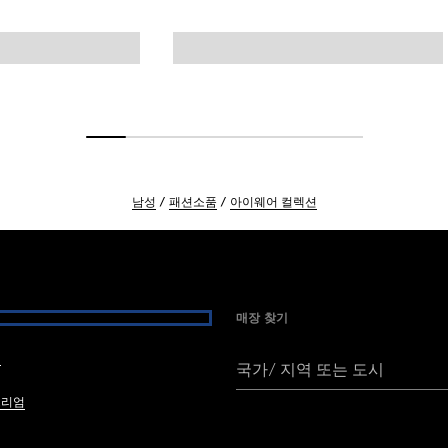
남성
패션소품
아이웨어 컬렉션
매장 찾기
여
국가/ 지역 또는 도시
브리엄