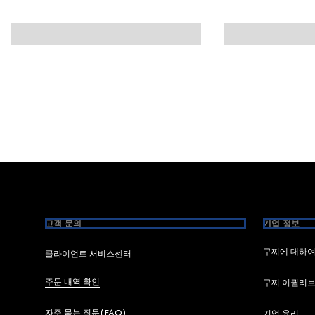
Footer
고객 문의
기업 정보
구찌에 대하
클라이언트 서비스센터
주문 내역 확인
구찌 이퀼리
자주 묻는 질문(FAQ)
기업 윤리