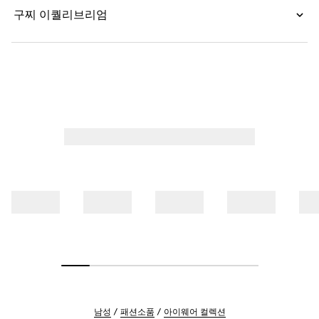
구찌 이퀄리브리엄
남성
패션소품
아이웨어 컬렉션