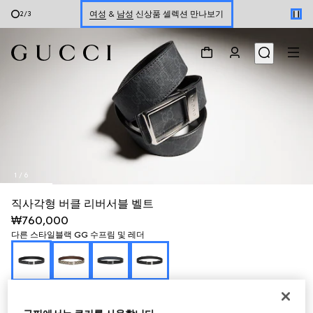
여성
&
남성
신상품 셀렉션 만나보기
2
/
3
온라인 구매 시 특별한 혜택을 만나보세요
온라인 익스클루시브 GG 마몽 만나보기
1
/
6
직사각형 버클 리버서블 벨트
₩760,000
다른 스타일
블랙 GG 수프림 및 레더