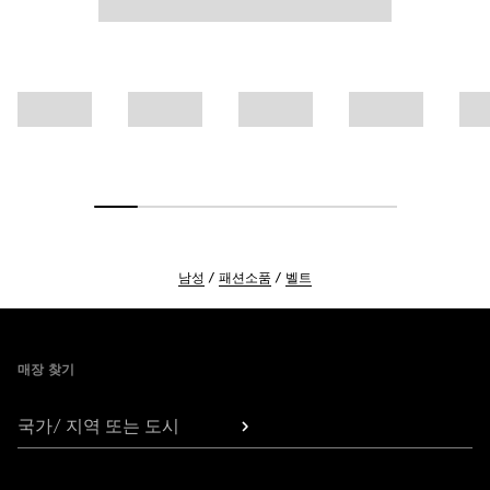
남성
패션소품
벨트
Footer
매장 찾기
국가/ 지역 또는 도시