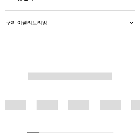
구찌 이퀄리브리엄