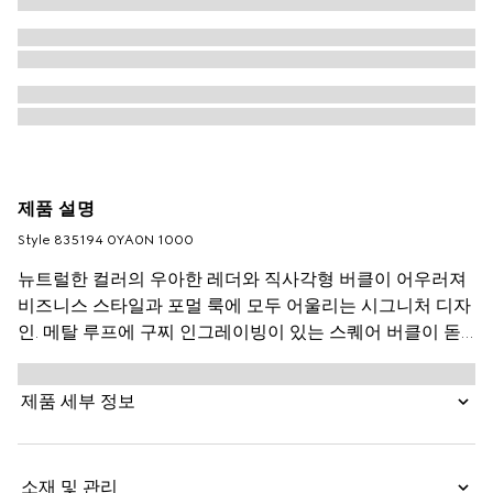
제품 설명
Style ‎835194 0YA0N 1000
뉴트럴한 컬러의 우아한 레더와 직사각형 버클이 어우러져
비즈니스 스타일과 포멀 룩에 모두 어울리는 시그니처 디자
인. 메탈 루프에 구찌 인그레이빙이 있는 스퀘어 버클이 돋
보이는 부드러운 레더 소재의 와이드 벨트.
제품 세부 정보
소재 및 관리