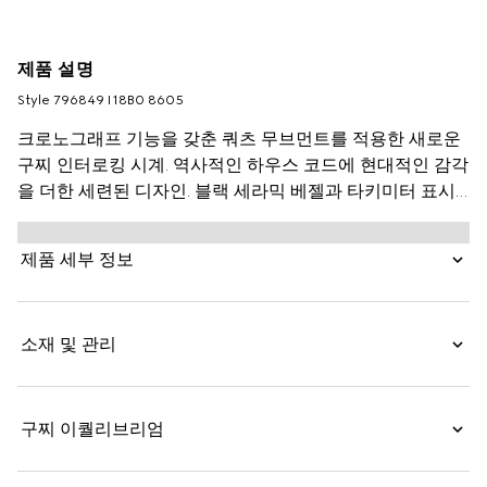
제품 설명
Style ‎796849 I18B0 8605
크로노그래프 기능을 갖춘 쿼츠 무브먼트를 적용한 새로운
구찌 인터로킹 시계. 역사적인 하우스 코드에 현대적인 감각
을 더한 세련된 디자인. 블랙 세라믹 베젤과 타키미터 표시
가 있는 블루 다이얼로 구성된 41mm 케이스. 스몰 세컨즈
디스플레이의 시그니처 인터로킹 G 로고로 품격을 높이고
제품 세부 정보
스테인리스 스틸 스트랩으로 마감한 패션소품.
소재 및 관리
구찌 이퀄리브리엄