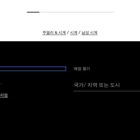
주얼리 & 시계
시계
남성 시계
매장 찾기
여
국가/ 지역 또는 도시
브리엄