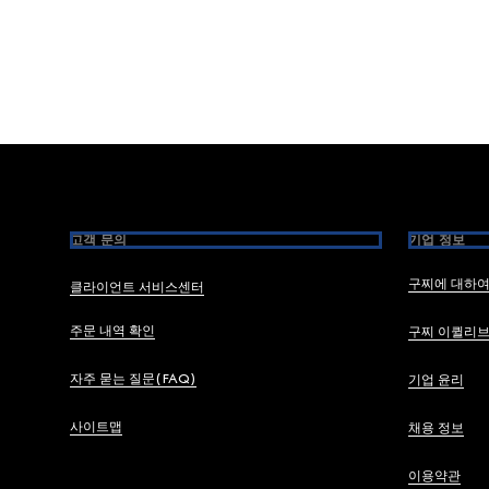
Footer
고객 문의
기업 정보
구찌에 대하
클라이언트 서비스센터
주문 내역 확인
구찌 이퀼리
자주 묻는 질문(FAQ)
기업 윤리
사이트맵
채용 정보
이용약관