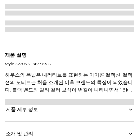
제품 설명
Style ‎527095 J8F77 8522
하우스의 폭넓은 내러티브를 표현하는 아이콘 컬렉션. 컬렉
션의 모티브는 처음 소개된 이후 브랜드의 특징이 되었습니
다. 블랙 밴드와 멀티 컬러 보석이 번갈아 나타나면서 18k
옐로우 골드, 플래닛, 벌, 별 및 인터로킹 G 장식과 대조를
이룸.
제품 세부 정보
소재 및 관리