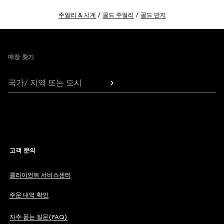
주얼리 & 시계
골드 주얼리
골드 반지
Footer
매장 찾기
국가/ 지역 또는 도시
고객 문의
클라이언트 서비스센터
주문 내역 확인
자주 묻는 질문(FAQ)