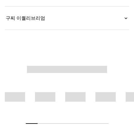
구찌 이퀄리브리엄