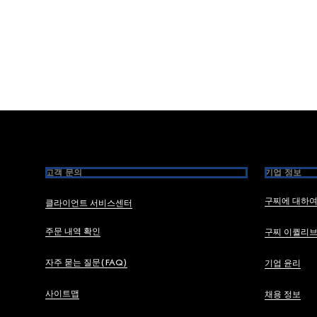
Footer
고객 문의
기업 정보
구찌에 대하
클라이언트 서비스센터
주문 내역 확인
구찌 이퀼리
자주 묻는 질문(FAQ)
기업 윤리
사이트맵
채용 정보