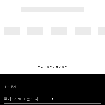
뷰티
향수
여성 향수
Footer
매장 찾기
국가/ 지역 또는 도시