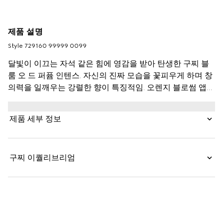
제품 설명
Style ‎729160 99999 0099
달빛이 이끄는 자석 같은 힘에 영감을 받아 탄생한 구찌 블
룸 오 드 퍼퓸 인텐스. 자신의 진짜 모습을 꽃피우게 하며 창
의력을 일깨우는 강렬한 향이 특징적임. 오렌지 블로썸 앱솔
루트의 탑 노트와 자극적인 부케향을 한층 강화하는 밤의 여
왕, 자스민 삼박 및 튜베로즈의 꽃향의 미들 노트. 파촐리 에
제품 세부 정보
센스와 크리스털 모스 어코드 베이스를 기반으로 하며 깊은
통찰 및 여운과 함께 관능적인 잔향을 남기는 향.
구찌 이퀄리브리엄