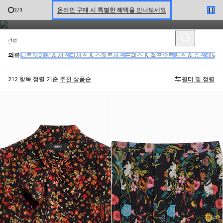
하우스가 디자인한 여성 레디-투-웨어 컬렉션에서는 실크 드레스, 트위
신세계 강남 팝업 스토어 예약하기 7/30-8/9
3
/
3
드 앙상블 및 장식이 조화를 이룹니다.
한정 기간 만나보는 장기 무이자 할부 서비스
여성
의류
니트웨어
탑 & 셔츠
티셔츠 & 스웨트셔츠
드레스 & 점프수트
팬츠 & 쇼츠
데님
212 항목
정렬 기준
추천 상품순
필터 및 정렬