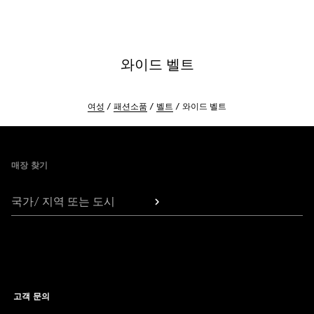
와이드 벨트
여성
패션소품
벨트
와이드 벨트
Footer
매장 찾기
국가/ 지역 또는 도시
고객 문의