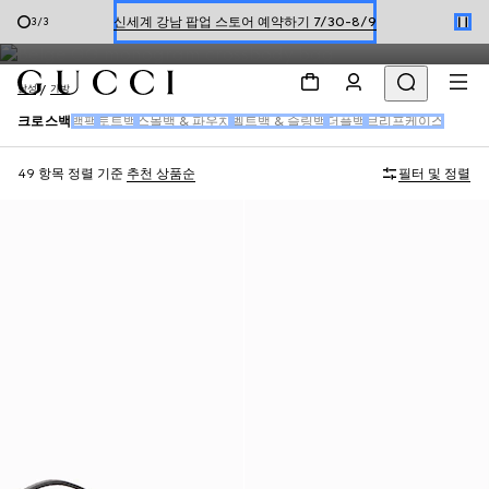
남성
크로스백
한정 기간 만나보는 장기 무이자 할부 서비스
1
/
3
온라인 구매 시 특별한 혜택을 만나보세요
남성
가방
신세계 강남 팝업 스토어 예약하기 7/30-8/9
크로스백
백팩
토트백
스몰백 & 파우치
벨트백 & 슬링백
더플백
브리프케이스
한정 기간 만나보는 장기 무이자 할부 서비스
49 항목
정렬 기준
추천 상품순
필터 및 정렬