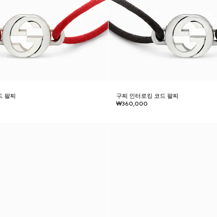
드 팔찌
구찌 인터로킹 코드 팔찌
₩360,000