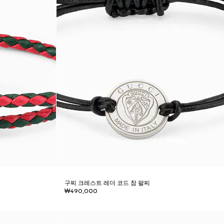
찌
구찌 크레스트 레더 코드 참 팔찌
₩490,000