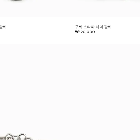
 팔찌
구찌 스타파 레더 팔찌
₩520,000