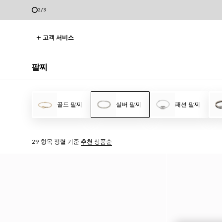
2
/
3
고객 서비스
팔찌
골드 팔찌
실버 팔찌
패션 팔찌
29 항목
정렬 기준
추천 상품순