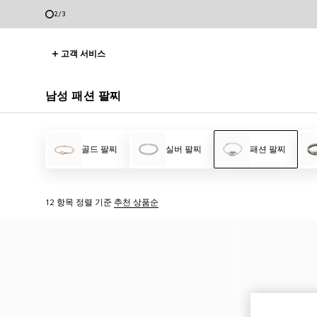
2
/
3
고객 서비스
남성 패션 팔찌
골드 팔찌
실버 팔찌
패션 팔찌
12 항목
정렬 기준
추천 상품순