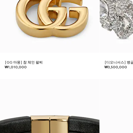
[GG 마몽] 참 체인 팔찌
[디오니서스] 뱅
₩1,010,000
₩3,500,000