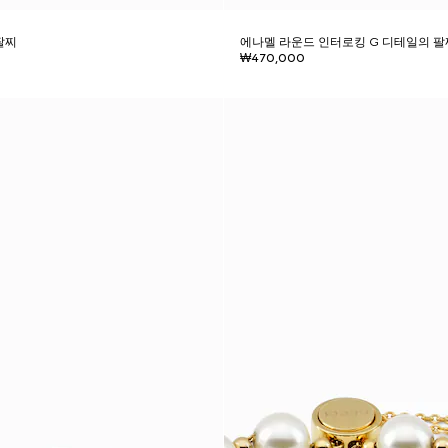
팔찌
에나멜 라운드 인터로킹 G 디테일의 팔
₩470,000