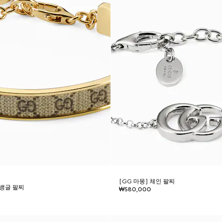
[GG 마몽] 체인 팔찌
 뱅글 팔찌
₩580,000