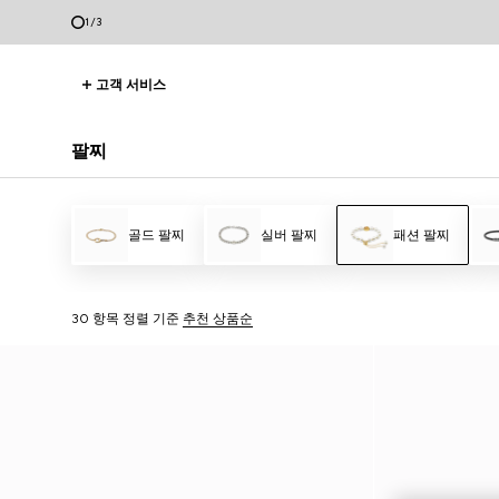
2
/
3
고객 서비스
팔찌
골드 팔찌
실버 팔찌
패션 팔찌
30 항목
정렬 기준
추천 상품순