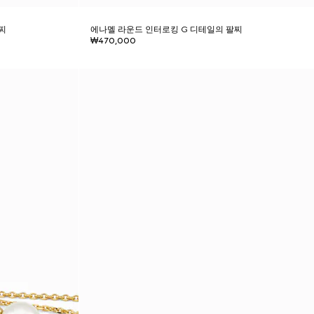
찌
에나멜 라운드 인터로킹 G 디테일의 팔찌
₩470,000