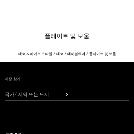
플레이트 및 보울
데코 & 라이프 스타일
데코
테이블웨어
플레이트 및 보울
Footer
매장 찾기
국가/ 지역 또는 도시