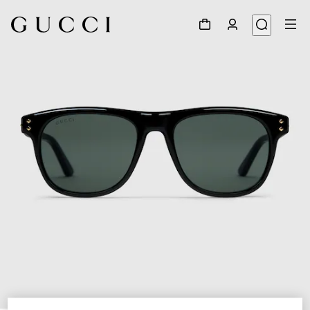
1
/
3