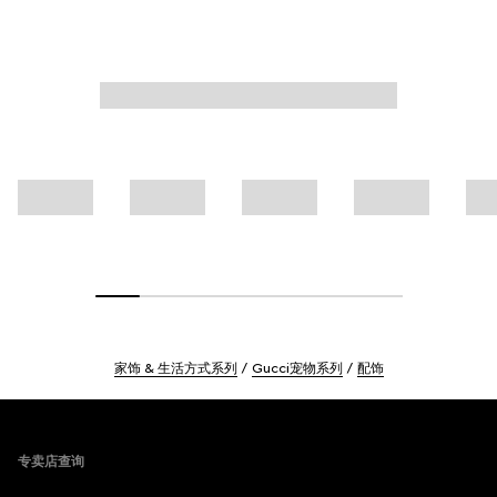
家饰 & 生活方式系列
Gucci宠物系列
配饰
Footer
专卖店查询