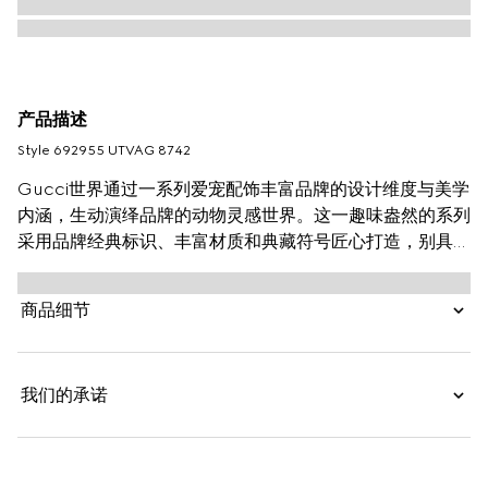
产品描述
Style ‎692955 UTVAG 8742
Gucci世界通过一系列爱宠配饰丰富品牌的设计维度与美学
内涵，生动演绎品牌的动物灵感世界。这一趣味盎然的系列
采用品牌经典标识、丰富材质和典藏符号匠心打造，别具一
格的缩小设计呈现隽永的品牌魅力。品牌织带焕新呈现为红
绿宠物用拴绳设计。
商品细节
我们的承诺