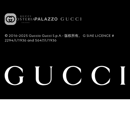
© 2016-2025 Guccio Gucci S.p.A.- 版权所有。 G SIAE LICENCE #
2294/I/1936 and 5647/I/1936