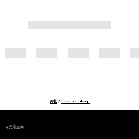
美妆
Beauty Makeup
Footer
专卖店查询