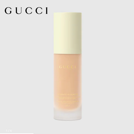
1
/
4