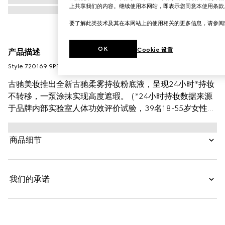
上共享我们的内容。继续使用本网站，即表示您同意本使用条款
要了解此类技术及其在本网站上的使用相关的更多信息，请参
OK
Cookie 设置
产品描述
Style ‎720169 9PFWW 9230
古驰美妆推出全新古驰柔雾持妆粉底液，呈现24小时*持妆
不转移，一泵涂抹实现高度遮瑕。 (*24小时持妆数据来源
于品牌内部实验室人体功效评价试验，39名18-55岁女性受
试者单次使用产品24小时后，采集面部图像经专家评估结
果。实际使用效果因人而异。)本款粉底液质地轻盈，保持
商品细节
面部水润舒缓，营造柔焦舒适的自然哑光妆效。这款粉底液
结合色粉包裹技术来提高持妆效果，帮助实现均匀修颜并自
然贴肤，可持妆一整天。透明质酸和黑玫瑰油*成分在保持
我们的承诺
面部水润舒缓同时令肌肤倍感舒适。 （*黑玫瑰油指配方中
杂交玫瑰花提取物）融合自然光泽和哑光妆效，竹粉*成分
呈现柔焦效果，营造自然妆容。 （*竹粉指印度簕竹
（BAMBUSA ARUNDINACEA）茎提取物）