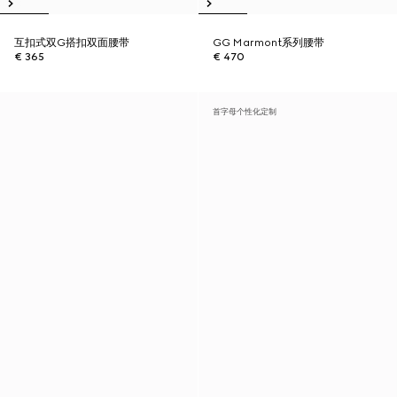
互扣式双G搭扣双面腰带
GG Marmont系列腰带
€ 365
€ 470
首字母个性化定制