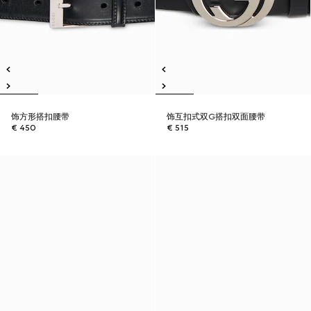
饰方形搭扣腰带
饰互扣式双G搭扣双面腰带
€ 450
€ 515