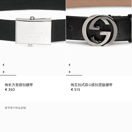
饰长方形搭扣腰带
饰互扣式双G搭扣宽版腰带
€ 350
€ 515
首字母个性化定制