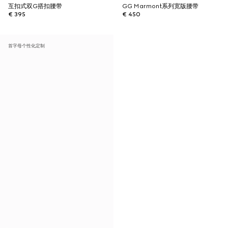
互扣式双G搭扣腰带
GG Marmont系列宽版腰带
€ 395
€ 450
首字母个性化定制