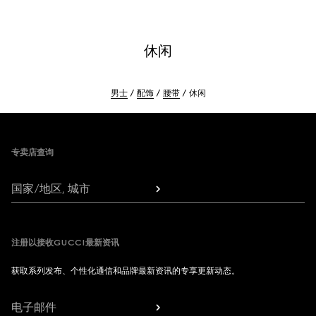
休闲
男士
配饰
腰带
休闲
Footer
专卖店查询
国家/地区, 城市
注册以接收GUCCI最新资讯
获取系列发布、个性化通信和品牌最新资讯的专享更新动态。
电子邮件