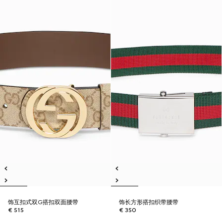
饰互扣式双G搭扣双面腰带
饰长方形搭扣织带腰带
€ 515
€ 350