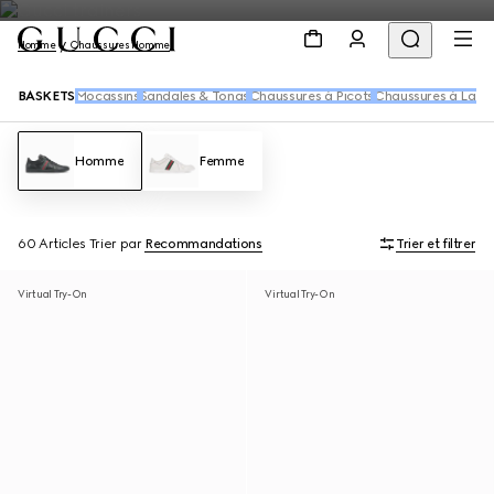
Homme
Chaussures Homme
BASKETS
Mocassins
Sandales & Tongs
Chaussures à Picots
Chaussures à Lace
Homme
Femme
60 Articles
Trier par
Recommandations
Trier et filtrer
Virtual Try-On
Virtual Try-On