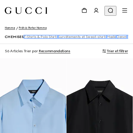
Homme
Prêt-à-Porter Homme
CHEMISES
T-Shirts & Polo Shirts
Survêtements et Sweat-shirts
Maille
Denim
Pan
56 Articles
Trier par
Recommandations
Trier et filtrer