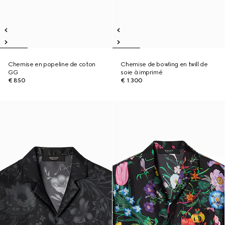
Chemise en popeline de coton
Chemise de bowling en twill de
GG
soie à imprimé
€ 850
€ 1.300