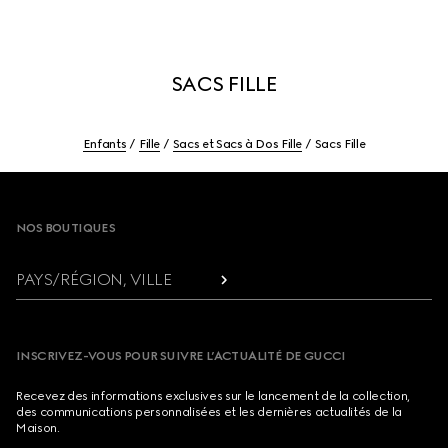
SACS FILLE
Enfants
Fille
Sacs et Sacs à Dos Fille
Sacs Fille
Footer
NOS BOUTIQUES
PAYS/RÉGION, VILLE
INSCRIVEZ-VOUS POUR SUIVRE L’ACTUALITÉ DE GUCCI
Recevez des informations exclusives sur le lancement de la collection,
des communications personnalisées et les dernières actualités de la
Maison.