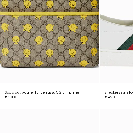
Sac à dos pour enfant en tissu GG à imprimé
Sneakers sans la
€ 1.100
€ 450