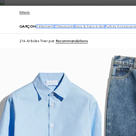
Nous Contacter
Enfants
GARÇON
Vêtements
Chaussures
Sacs & Sacs à dos
Autres Accessoire
214 Articles
Trier par
Recommandations