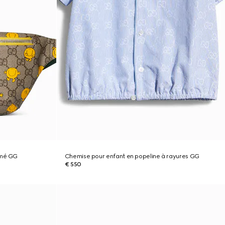
imé GG
Chemise pour enfant en popeline à rayures GG
€ 550