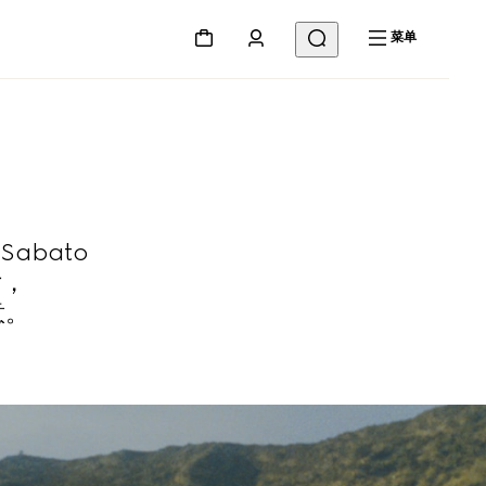
菜单
abato
片，
意。