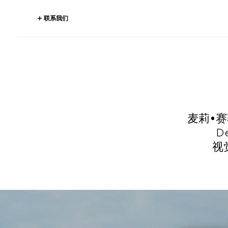
联系我们
麦莉•赛
D
视