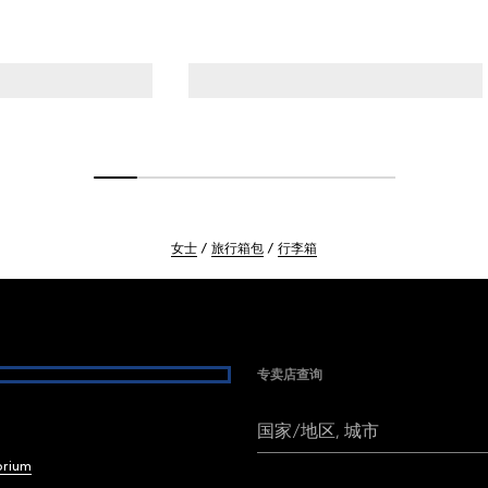
女士
旅行箱包
行李箱
专卖店查询
国家/地区, 城市
brium