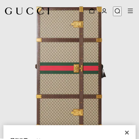
1
/
6