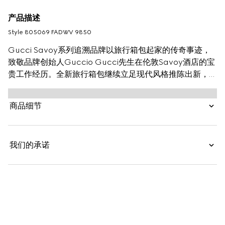
产品描述
Style ‎805069 FADWV 9850
Gucci Savoy系列追溯品牌以旅行箱包起家的传奇事迹，
致敬品牌创始人Guccio Gucci先生在伦敦Savoy酒店的宝
贵工作经历。全新旅行箱包继续立足现代风格推陈出新，这
款鞋箱便是其中一款佳作，其采用米色和乌木色GG
Supreme帆布匠造而成，典藏条纹织带尽显古雅韵味。
商品细节
我们的承诺