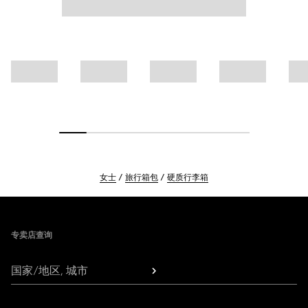
女士
旅行箱包
硬质行李箱
Footer
专卖店查询
国家/地区, 城市