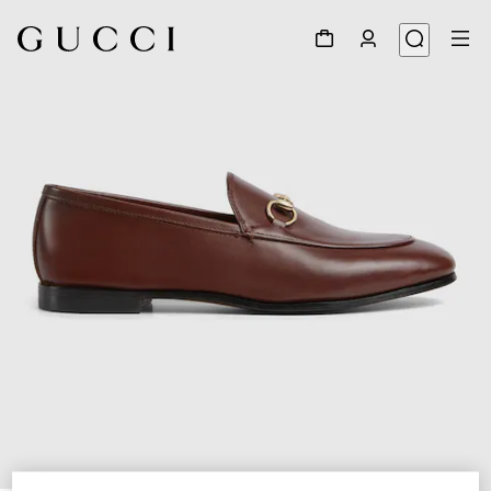
1
/
6