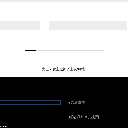
女士
女士服饰
上衣&衬衫
专卖店查询
国家/地区, 城市
brium