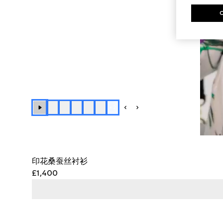
+
2
印花桑蚕丝衬衫
£1,400