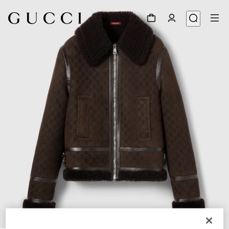
1
/
6