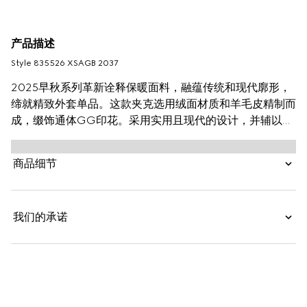
产品描述
Style ‎835526 XSAGB 2037
2025早秋系列革新诠释保暖面料，融蕴传统和现代廓形，
缔就精致外套单品。这款夹克选用绒面材质和羊毛皮精制而
成，缀饰通体GG印花。采用实用且现代的设计，并辅以同
色调皮革滚边，整体造型更臻完善。
商品细节
我们的承诺