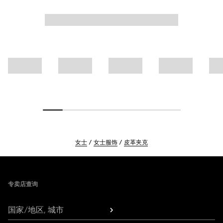
女士
女士服饰
皮革夹克
Footer
专卖店查询
国家/地区, 城市