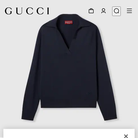
1
/
6