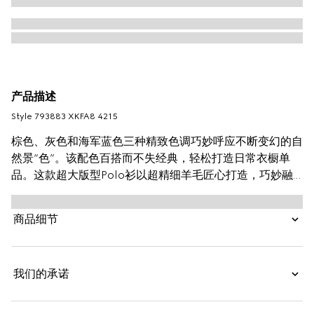
产品描述
Style ‎793883 XKFA8 4215
棕色、灰色和海军蓝色三种精致色调巧妙呼应不断变幻的自
然景“色”。该配色百搭而不失经典，轻松打造日常衣橱单
品。这款超大版型Polo衫以超精细羊毛匠心打造，巧妙融
入互扣式双G刺绣细节，令整个设计魅力更显。
商品细节
我们的承诺