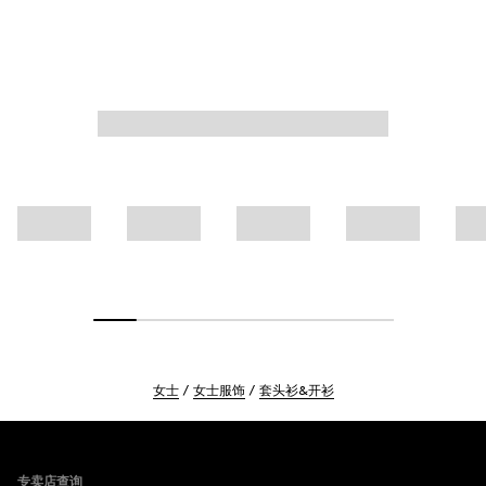
女士
女士服饰
套头衫&开衫
Footer
专卖店查询