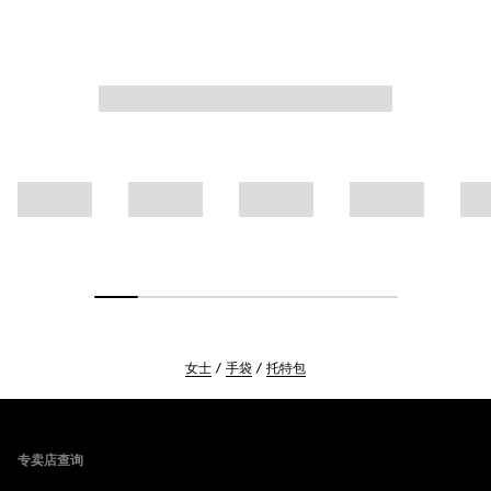
女士
手袋
托特包
Footer
专卖店查询