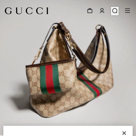
1
/
9