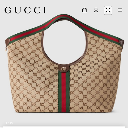
1
/
10