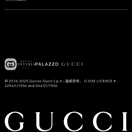
© 2016-2025 Guccio Gucci S.p.A.- 版权所有。 G SIAE LICENCE #
2294/I/1936 and 5647/I/1936