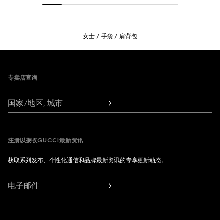
女士
手袋
肩背包
Footer
专卖店查询
国家/地区, 城市
注册以接收GUCCI最新资讯
获取系列发布、个性化通信和品牌最新资讯的专享更新动态。
电子邮件