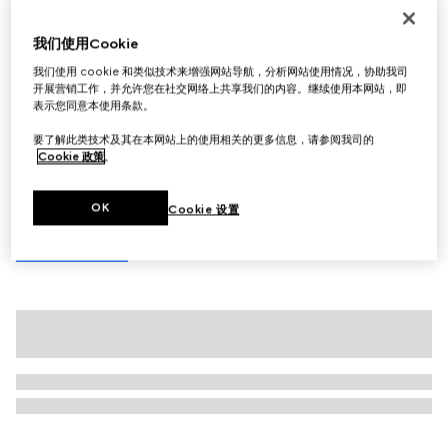
首字母个性化定制
Gucci Giglio系列大号托特包
我们使用Cookie
£1,600
我们使用 cookie 和类似技术来增强网站导航，分析网站使用情况，协助我司
相关款式
米色和棕色GG帆布
开展营销工作，并允许您在社交网络上共享我们的内容。继续使用本网站，即
表示您同意本使用条款。
要了解此类技术及其在本网站上的使用相关的更多信息，请参阅我司的
Cookie 政策
。
OK
Cookie 设置