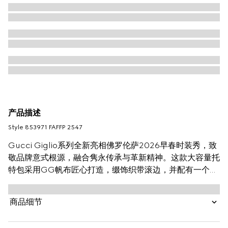
产品描述
Style ‎853971 FAFFP 2547
Gucci Giglio系列全新亮相佛罗伦萨2026早春时装秀，致
敬品牌意式根源，融合隽永传承与革新精神。这款大容量托
特包采用GG帆布匠心打造，缀饰织带滚边，并配有一个可
拆卸的手拿包。
商品细节