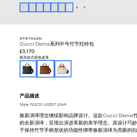
+
7
首字母个性化定制
Gucci Diana系列中号竹节托特包
£3,170
相关款式
原色皮革
产品描述
Style ‎702721 U3ZDT 2549
焕新演绎理念继续影响品牌设计。这款Gucci Dian
的全新演绎，呈现出演进革新的美学理念。其设计巧妙
于保持竹节手柄形状的功能性绑带焕新演绎为亮眼的扣