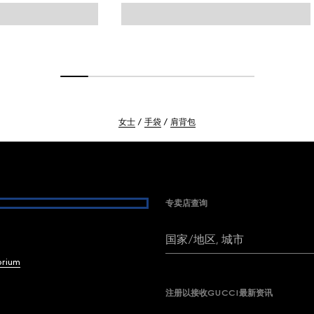
女士
手袋
肩背包
专卖店查询
国家/地区, 城市
brium
注册以接收GUCCI最新资讯