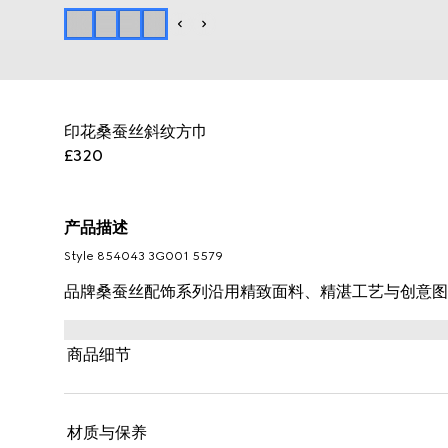
印花桑蚕丝斜纹方巾
£320
产品描述
Style ‎854043 3G001 5579
品牌桑蚕丝配饰系列沿用精致面料、精湛工艺与创意图案，倾
商品细节
材质与保养