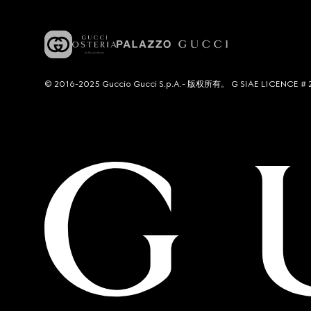
© 2016-2025 Guccio Gucci S.p.A.- 版权所有。 G SIAE LICENCE # 2