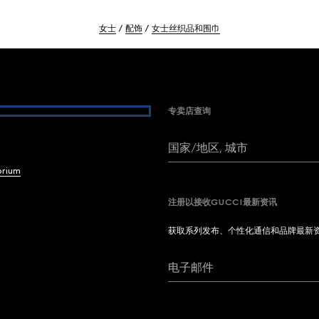
女士
配饰
女士丝织品和围巾
专卖店查询
国家/地区, 城市
brium
注册以接收GUCCI最新资讯
获取系列发布、个性化通信和品牌最新
电子邮件