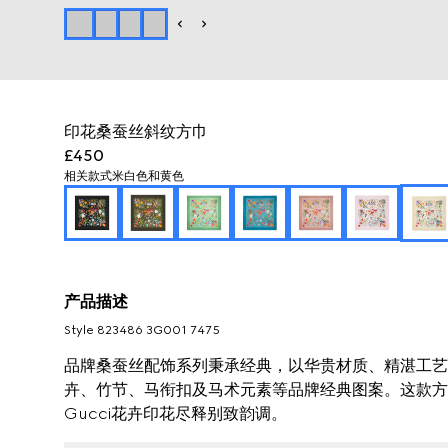
印花桑蚕丝斜纹方巾
£450
相关款式
米白色和黄色
产品描述
Style ‎823486 3G001 7475
品牌桑蚕丝配饰系列秉承经典，以华贵材质、精湛工艺与
卉、竹节、马衔扣及马术元素等品牌经典图案。这款方
Gucci花卉印花尽释别致韵调。