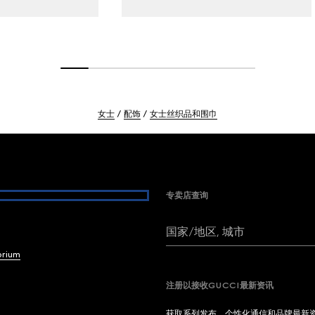
女士
配饰
女士丝织品和围巾
专卖店查询
国家/地区, 城市
brium
注册以接收GUCCI最新资讯
获取系列发布、个性化通信和品牌最新