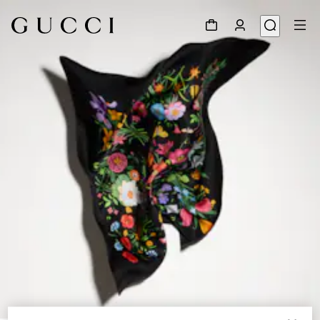
1
/
3