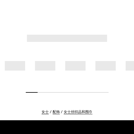
女士
配饰
女士丝织品和围巾
Footer