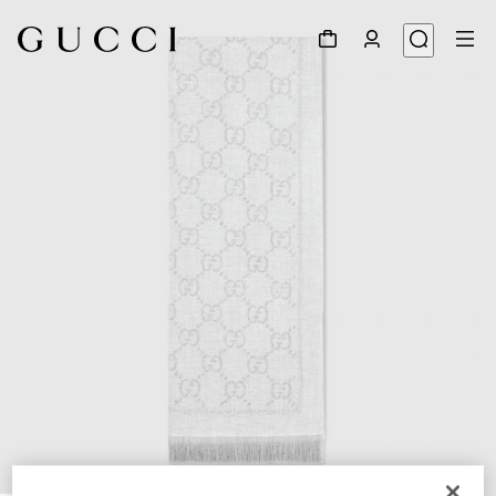
1
/
3